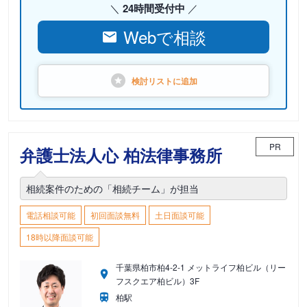
24時間受付中
Webで相談
検討リストに
追加
PR
弁護士法人心 柏法律事務所
相続案件のための「相続チーム」が担当
電話相談可能
初回面談無料
土日面談可能
18時以降面談可能
千葉県柏市柏4-2-1 メットライフ柏ビル（リー
フスクエア柏ビル）3F
柏駅