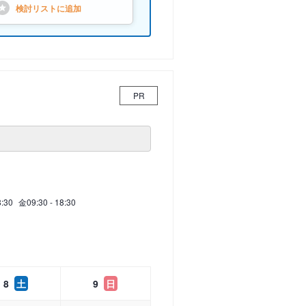
検討リストに
追加
PR
8:30
金
09:30 - 18:30
8
土
9
日