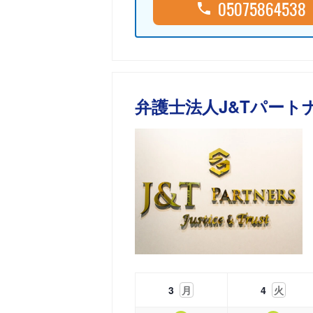
05075864538
弁護士法人J&Tパート
3
月
4
火