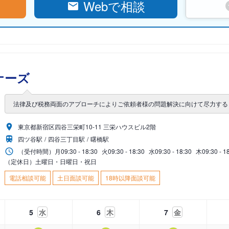
Webで相談
ナーズ
法律及び税務両面のアプローチによりご依頼者様の問題解決に向けて尽力する
東京都新宿区四谷三栄町10-11 三栄ハウスビル2階
四ツ谷駅
四谷三丁目駅
曙橋駅
（受付時間）
月
09:30 - 18:30
火
09:30 - 18:30
水
09:30 - 18:30
木
09:30 - 1
（定休日）土曜日・日曜日・祝日
電話相談可能
土日面談可能
18時以降面談可能
5
水
6
木
7
金