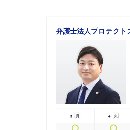
弁護士法人プロテクト
3
月
4
火