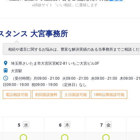
※姉妹サイト「いい相続」に遷移します
スタンス 大宮事務所
相続や遺言に関するお悩みは、豊富な解決実績のある当事務所までご相談くだ
埼玉県さいたま市大宮区宮町2-81 いちご大宮ビル3F
大宮駅
（受付時間）
月
09:00 - 21:00
火
09:00 - 21:00
水
09:00 - 21:00
木
09:00 - 2
日
09:00 - 19:00
祝
09:00 - 19:00
（定休日）なし
電話相談可能
初回面談無料
土日面談可能
18時以降面談可能
5
水
6
木
7
金