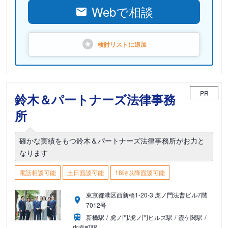
Webで相談
検討リストに
追加
PR
鈴木＆パートナーズ法律事務
所
確かな実績をもつ鈴木＆パートナーズ法律事務所がお力と
なります
電話相談可能
土日面談可能
18時以降面談可能
東京都港区西新橋1-20-3 虎ノ門法曹ビル7階
7012号
新橋駅
虎ノ門/虎ノ門ヒルズ駅
霞ケ関駅
内幸町駅