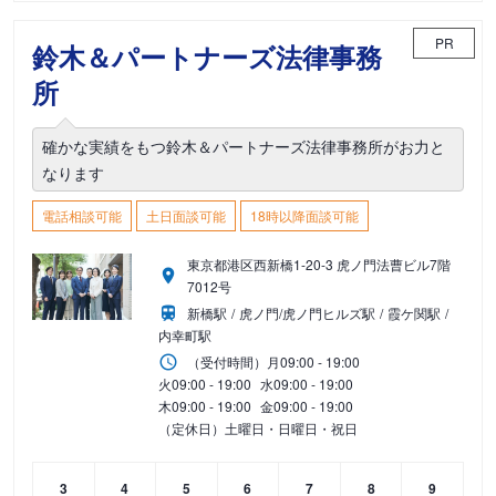
PR
鈴木＆パートナーズ法律事務
所
確かな実績をもつ鈴木＆パートナーズ法律事務所がお力と
なります
電話相談可能
土日面談可能
18時以降面談可能
東京都港区西新橋1-20-3 虎ノ門法曹ビル7階
7012号
新橋駅
虎ノ門/虎ノ門ヒルズ駅
霞ケ関駅
内幸町駅
（受付時間）
月
09:00 - 19:00
火
09:00 - 19:00
水
09:00 - 19:00
木
09:00 - 19:00
金
09:00 - 19:00
（定休日）土曜日・日曜日・祝日
3
4
5
6
7
8
9