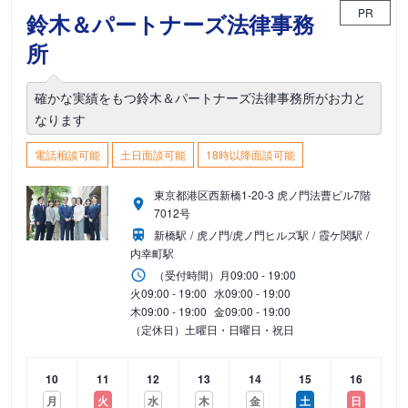
PR
鈴木＆パートナーズ法律事務
所
確かな実績をもつ鈴木＆パートナーズ法律事務所がお力と
なります
電話相談可能
土日面談可能
18時以降面談可能
東京都港区西新橋1-20-3 虎ノ門法曹ビル7階
7012号
新橋駅
虎ノ門/虎ノ門ヒルズ駅
霞ケ関駅
内幸町駅
（受付時間）
月
09:00 - 19:00
火
09:00 - 19:00
水
09:00 - 19:00
木
09:00 - 19:00
金
09:00 - 19:00
（定休日）土曜日・日曜日・祝日
10
11
12
13
14
15
16
月
火
水
木
金
土
日