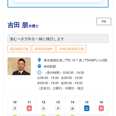
PR
吉田 朋
弁護士
進むべき方向を一緒に検討します
電話相談可能
初回面談無料
18時以降面談可能
東京都港区虎ノ門5-13-1 虎ノ門40MTビル2階
神谷町駅
（受付時間）
月
09:30 - 19:30
火
09:30 - 19:30
水
09:30 - 19:30
木
09:30 - 19:30
金
09:30 - 19:30
（定休日）土曜日・日曜日・祝日
10
11
12
13
14
15
16
月
火
水
木
金
土
日