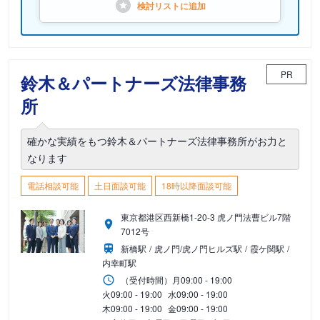
検討リストに
追加
PR
鈴木＆パートナーズ法律事務
所
確かな実績をもつ鈴木＆パートナーズ法律事務所がお力と
なります
電話相談可能
土日面談可能
18時以降面談可能
東京都港区西新橋1-20-3 虎ノ門法曹ビル7階
7012号
新橋駅
虎ノ門/虎ノ門ヒルズ駅
霞ケ関駅
内幸町駅
（受付時間）
月
09:00 - 19:00
火
09:00 - 19:00
水
09:00 - 19:00
木
09:00 - 19:00
金
09:00 - 19:00