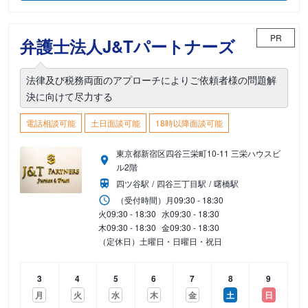
PR
弁護士法人J&Tパートナーズ
法律及び税務両面のアプローチによりご依頼者様の問題解
決に向けて尽力する
電話相談可能
土日面談可能
18時以降面談可能
東京都新宿区四谷三栄町10-11 三栄ハウスビ
ル2階
四ツ谷駅
四谷三丁目駅
曙橋駅
（受付時間）
月
09:30 - 18:30
火
09:30 - 18:30
水
09:30 - 18:30
木
09:30 - 18:30
金
09:30 - 18:30
（定休日）土曜日・日曜日・祝日
3
4
5
6
7
8
9
月
火
水
木
金
土
日