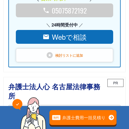
05075872192
24時間受付中
Webで相談
検討リストに
追加
PR
弁護士法人心 名古屋法律事務
所
相続案件のための「相続チーム」が担当
電話相談可能
初回面談無料
土日面談可能