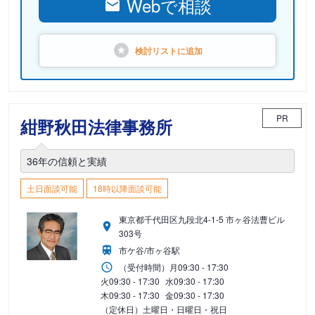
Webで相談
検討リストに
追加
PR
紺野秋田法律事務所
36年の信頼と実績
土日面談可能
18時以降面談可能
東京都千代田区九段北4-1-5 市ヶ谷法曹ビル
303号
市ケ谷/市ヶ谷駅
（受付時間）
月
09:30 - 17:30
火
09:30 - 17:30
水
09:30 - 17:30
木
09:30 - 17:30
金
09:30 - 17:30
（定休日）土曜日・日曜日・祝日