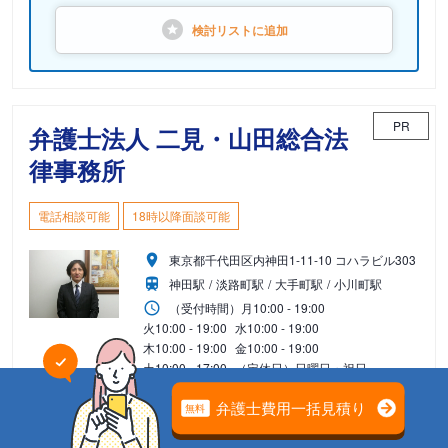
検討リストに
追加
PR
弁護士法人 二見・山田総合法
律事務所
電話相談可能
18時以降面談可能
東京都千代田区内神田1-11-10 コハラビル303
神田駅
淡路町駅
大手町駅
小川町駅
（受付時間）
月
10:00 - 19:00
火
10:00 - 19:00
水
10:00 - 19:00
木
10:00 - 19:00
金
10:00 - 19:00
土
10:00 - 17:00
（定休日）日曜日・祝日
3
4
5
6
7
8
9
月
火
水
木
金
土
日