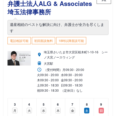
PR
弁護士法人ALG & Associates
埼玉法律事務所
遺産相続のベストな解決に向け、弁護士が全力を尽くしま
す
電話相談可能
初回面談無料
18時以降面談可能
埼玉県さいたま市大宮区桜木町1-10-16 シー
ノ大宮ノースウィング
大宮駅
（受付時間）
月
09:30 - 20:00
火
09:30 - 20:00
水
09:30 - 20:00
木
09:30 - 20:00
金
09:30 - 20:00
土
09:30 - 18:30
日
09:30 - 18:30
祝
09:30 - 18:30
（定休日）なし
3
4
5
6
7
8
9
月
火
水
木
金
土
日