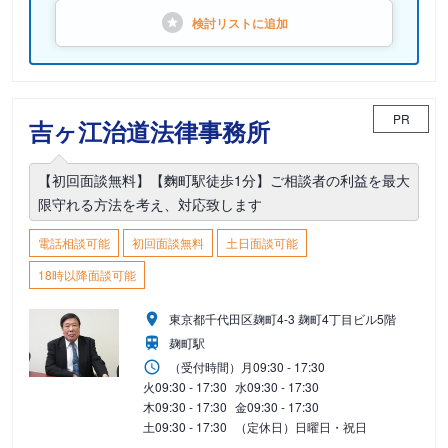
検討リストに
追加
PR
吉ヶ江治道法律事務所
【初回面談無料】【麴町駅徒歩1分】ご相談者の利益を最大
限守れる方法を考え、対応致します
電話相談可能
初回面談無料
土日面談可能
18時以降面談可能
東京都千代田区麹町4-3 麹町4丁目ビル5階
麹町駅
（受付時間）
月
09:30 - 17:30
火
09:30 - 17:30
水
09:30 - 17:30
木
09:30 - 17:30
金
09:30 - 17:30
土
09:30 - 17:30
（定休日）日曜日・祝日