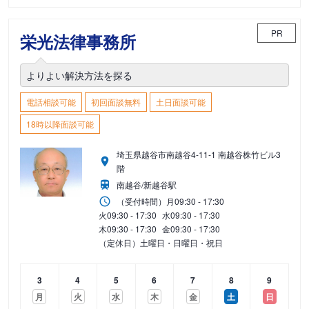
PR
栄光法律事務所
よりよい解決方法を探る
電話相談可能
初回面談無料
土日面談可能
18時以降面談可能
埼玉県越谷市南越谷4-11-1 南越谷株竹ビル3
階
南越谷/新越谷駅
（受付時間）
月
09:30 - 17:30
火
09:30 - 17:30
水
09:30 - 17:30
木
09:30 - 17:30
金
09:30 - 17:30
（定休日）土曜日・日曜日・祝日
3
4
5
6
7
8
9
月
火
水
木
金
土
日