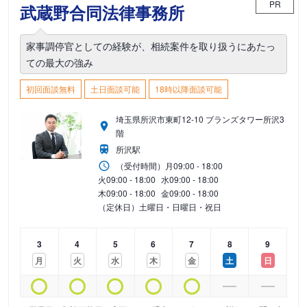
PR
武蔵野合同法律事務所
家事調停官としての経験が、相続案件を取り扱うにあたっ
ての最大の強み
初回面談無料
土日面談可能
18時以降面談可能
埼玉県所沢市東町12-10 ブランズタワー所沢3
階
所沢駅
（受付時間）
月
09:00 - 18:00
火
09:00 - 18:00
水
09:00 - 18:00
木
09:00 - 18:00
金
09:00 - 18:00
（定休日）土曜日・日曜日・祝日
3
4
5
6
7
8
9
月
火
水
木
金
土
日