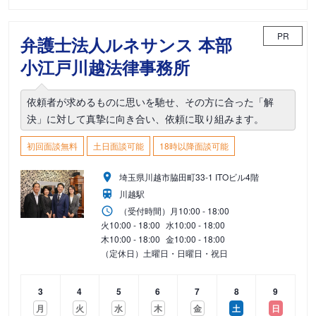
PR
弁護士法人ルネサンス 本部
小江戸川越法律事務所
依頼者が求めるものに思いを馳せ、その方に合った「解
決」に対して真摯に向き合い、依頼に取り組みます。
初回面談無料
土日面談可能
18時以降面談可能
埼玉県川越市脇田町33-1 ITOビル4階
川越駅
（受付時間）
月
10:00 - 18:00
火
10:00 - 18:00
水
10:00 - 18:00
木
10:00 - 18:00
金
10:00 - 18:00
（定休日）土曜日・日曜日・祝日
3
4
5
6
7
8
9
月
火
水
木
金
土
日