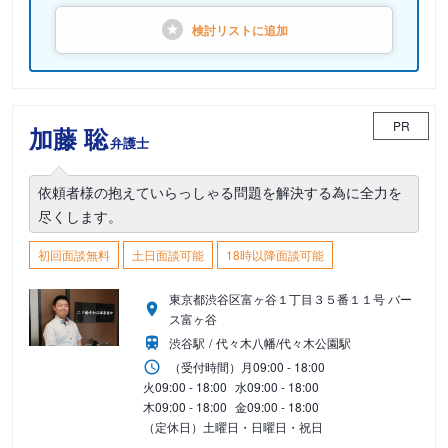
検討リストに
追加
PR
加藤 聡
弁護士
依頼者様の抱えていらっしゃる問題を解決する為に全力を
尽くします。
初回面談無料
土日面談可能
18時以降面談可能
東京都渋谷区富ヶ谷１丁目３５番１１号 バー
ス富ヶ谷
渋谷駅
代々木八幡/代々木公園駅
（受付時間）
月
09:00 - 18:00
火
09:00 - 18:00
水
09:00 - 18:00
木
09:00 - 18:00
金
09:00 - 18:00
（定休日）土曜日・日曜日・祝日